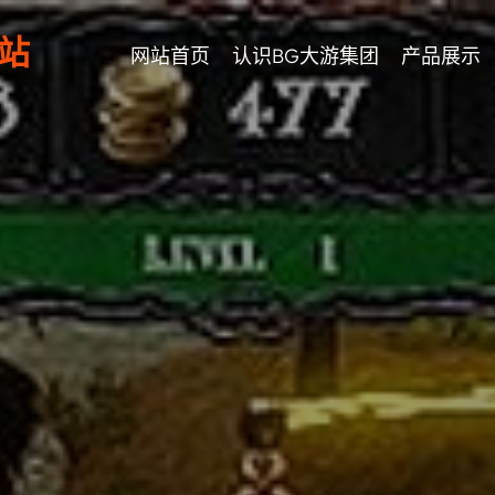
网站
网站首页
认识BG大游集团
产品展示