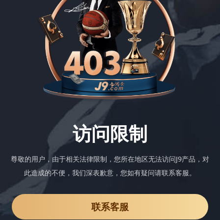
访问限制
尊敬的用户，由于相关法律限制，您所在地区无法访问J9产品，对
此造成的不便，我们深表歉意，您如有疑问请联系客服。
联系客服